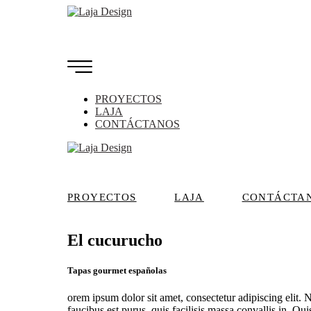
PROYECTOS
LAJA
CONTÁCTANOS
PROYECTOS
LAJA
CONTÁCTA
El cucurucho
Tapas gourmet españolas
orem ipsum dolor sit amet, consectetur adipiscing elit. 
faucibus est purus, quis facilisis massa convallis in. Q