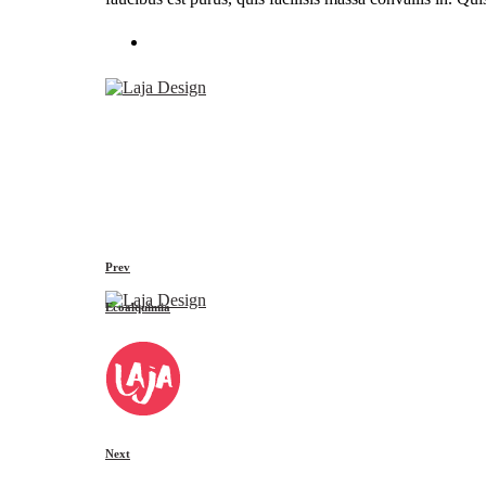
Prev
Ecoalquimia
Next