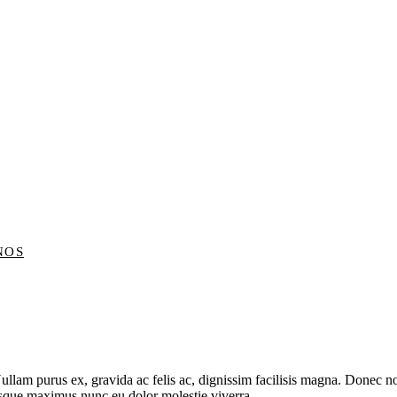
NOS
Nullam purus ex, gravida ac felis ac, dignissim facilisis magna. Donec n
uisque maximus nunc eu dolor molestie viverra.